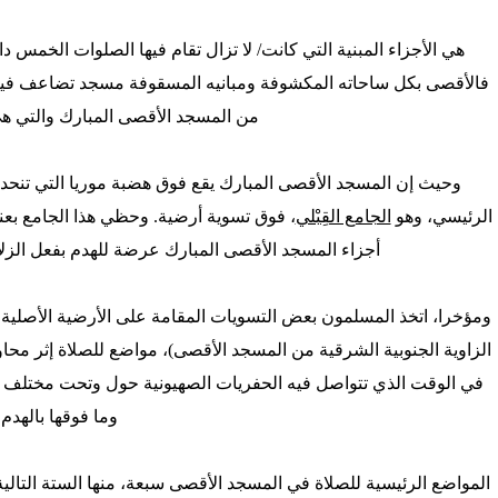
هي الأجزاء المبنية التي كانت/ لا تزال تقام فيها الصلوات الخمس 
'/home/foraqsa/public_html/administrator/compo
فالأقصى بكل ساحاته المكشوفة ومبانيه المسقوفة مسجد تضاعف فيه ال
من المسجد الأقصى المبارك والتي هي 
/home/foraqsa/public_html/module
وحيث إن المسجد الأقصى المبارك يقع فوق هضبة موريا التي تنحد
الرئيسي، وهو
الجامع القِبْلي
، فوق تسوية أرضية. وحظي هذا الجامع بعن
أجزاء المسجد الأقصى المبارك عرضة للهدم بفعل الزلازل
ومؤخرا، اتخذ المسلمون بعض التسويات المقامة على الأرضية الأصلية
الزاوية الجنوبية الشرقية من المسجد الأقصى)، مواضع للصلاة إثر محاول
في الوقت الذي تتواصل فيه الحفريات الصهيونية حول وتحت مختلف أ
وما فوقها بالهدم.
المواضع الرئيسية للصلاة في المسجد الأقصى سبعة، منها الستة التالية،