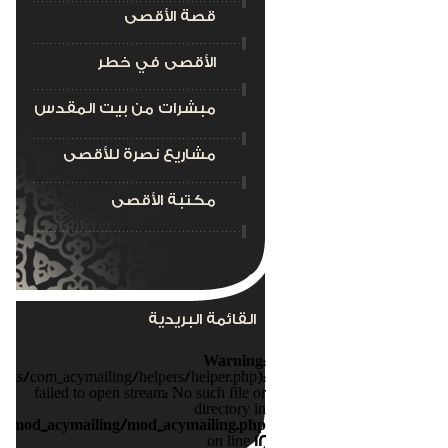
قصة الأقصى
الأقصى في خطر
مبشرات من بيت المقدس
مشاريع نصرة للأقصى
مكتبة الأقصى
القائمة البريدية
Warning
:
nts/com_acymailing/helpers/helper.php):
failed to open stream: No such file or
directory in
s/mod_acymailing/mod_acymailing.php
on line
12