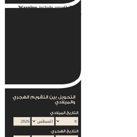
Warning
: include_once(): Failed
opening
nents/com_acymailing/helpers/helper.php'
for inclusion
(include_path='.:/usr/local/lib/php') in
s/mod_acymailing/mod_acymailing.php
on line
12
This module can not work without the
AcyMailing Component
التحويل بين التقويم الهجري
والميلادي
التاريخ الميلادي
التاريخ الهجري