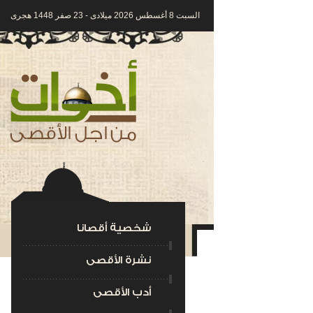
السبت 8 أغسطس 2026 ميلادى - 23 صفر 1448 هجرى
شخصية أقصانا
نشرة الأقصى
أدب الأقصى