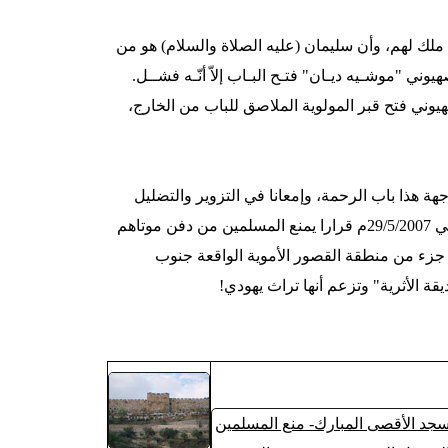
 ملك لهم، وأن سليمان (عليه الصلاة والسلام) هو من
عدوان 1967م، حـاول الإرهابي الصهيوني "موشـيه ديـان" فتـح البـاب إلاّ أنّـه فشــل.
باطها في عام 2002م، عندما حاول صهيوني فتح قبر المولوية الملاصق للباب من الخارج،
هذا باب الرحمة، وإمعانا في التزوير والتضليل
حول تاريخ المسجد، أصدر وزير الأمن الداخلي الصهيوني "آفي ديختر" في 29/5/2007م قرارا يمنع المسلمين من دفن موتاهم
 جزء من منطقة القصور الأموية الواقعة جنوب
ة الأثرية" وتزعم أنها تراث يهودي!