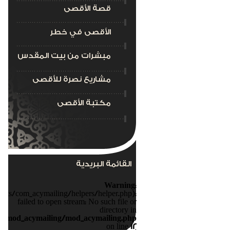
قصة الأقصى
الأقصى في خطر
مبشرات من بيت المقدس
مشاريع نصرة للأقصى
مكتبة الأقصى
القائمة البريدية
Warning
:
nts/com_acymailing/helpers/helper.php):
failed to open stream: No such file or
directory in
s/mod_acymailing/mod_acymailing.php
on line
12