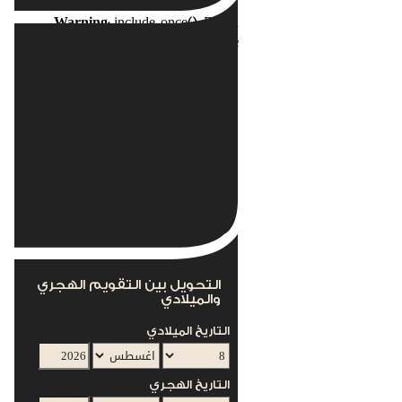
Warning
: include_once(): Failed
opening
nents/com_acymailing/helpers/helper.php'
for inclusion
(include_path='.:/usr/local/lib/php') in
s/mod_acymailing/mod_acymailing.php
on line
12
This module can not work without the
AcyMailing Component
التحويل بين التقويم الهجري
والميلادي
التاريخ الميلادي
التاريخ الهجري