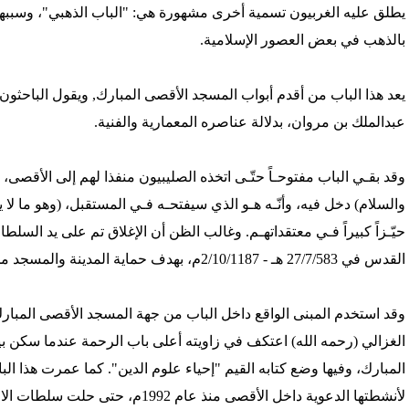
يطلق عليه الغربيون تسمية أخرى مشهورة هي: "الباب الذهبي"، وسببها 
بالذهب في بعض العصور الإسلامية.
'/home/foraqsa/public_html/administrator/compo
يعد هذا الباب من أقدم أبواب المسجد الأقصى المبارك, ويقول الباحثون إ
/home/foraqsa/public_html/module
عبدالملك بن مروان، بدلالة عناصره المعمارية والفنية.
وقد بقـي الباب مفتوحـاً حتّـى اتخذه الصليبيون منفذا لهم إلى الأقصى،
والسلام) دخل فيه، وأنّـه هـو الذي سيفتحـه فـي المستقبل، (وهو ما لا ي
حيّـزاً كبيراً فـي معتقداتهـم. وغالب الظن أن الإغلاق تم على يد السلطا
القدس في 27/7/583 هـ - 2/10/1187م، بهدف حماية المدينة والمسجد من أي غزو محتمل.
وقد استخدم المبنى الواقع داخل الباب من جهة المسجد الأقصى المبارك قا
الغزالي (رحمه الله) اعتكف في زاويته أعلى باب الرحمة عندما سكن 
المبارك، وفيها وضع كتابه القيم "إحياء علوم الدين". كما عمرت هذا الب
لأنشطتها الدعوية داخل الأقصى منذ عام 1992م، حتى حلت سلطات الاحتلال الصهيوني اللجنة عام 2003م.