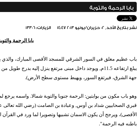
بابا الرحمة والتوبة
نشر بتاريخ الأحد, 02 حزيران/يونيو 2013 14:47
الزيارات: 13306
بابا الرحمة والتوبة
باب عظيم مغلق في السور الشرقي للمسجد الأقصى المبارك، والذي يمث
يبلغ ارتفاعه 11.5م, ويوجد داخل مبنى مرتفع ينزل إليه بدر
جهة الشرق، فيرتفع السور، ويهبط مستوى سطح الأرض).
وهو باب مكون من بوابتين: الرحمة جنوبا والتوبة شمالا. واسمه يرجع ل
قبري الصحابيين شداد بن أوس, وعبادة بن الصامت (رضي الله تعالى عنه
الأقصى)، ويرجح أن يكون الاسمان تشبيها وتصويرا لما ورد في القرآن 
include_once(/home/foraqsa/public_html/administrator/compone
باطنه فيه الرحمة".
/home/foraqsa/public_html/module