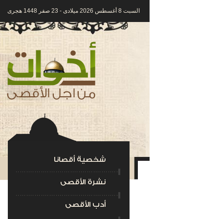
السبت 8 أغسطس 2026 ميلادى - 23 صفر 1448 هجرى
شخصية أقصانا
نشرة الأقصى
أدب الأقصى