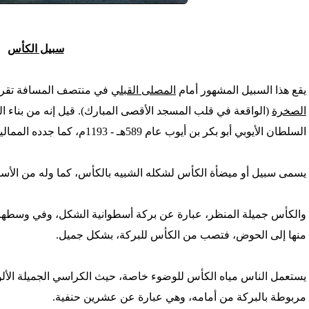
'/home/foraqsa/public_html/administrator/compo
سبيل الكأس
/home/foraqsa/public_html/module
يقع هذا السبيل المشهور أمام
المصلى القبلي
في منتصف المسافة تقريبا
الصخرة
(الواقعة في قلب المسجد الأقصى المبارك). قيل إنه من بناء ال
السلطان الأيوبي أبو بكر بن أيوب عام 589هـ - 1193م، كما جدده المماليك.
يسمى سبيل أو ميضأة الكأس لشكله الشبيه بالكأس، كما وله من الأسما
والكأس جميلة المنظر، عبارة عن بركة أسطوانية الشكل، وفي وسطها 
منها إلى الحوض، فتصب من الكأس للبركة، بشكل جميل.
يستعمل الناس مياه الكأس للوضوء خاصة، حيث الكراسي الجميلة الألوان
مربوطة بالبركة من أمامه، وهي عبارة عن عشرين حنفية.