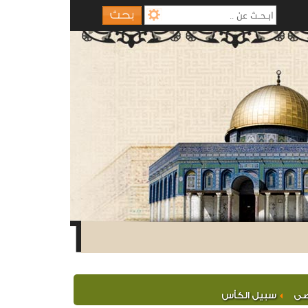
صى
سبيل الكأس