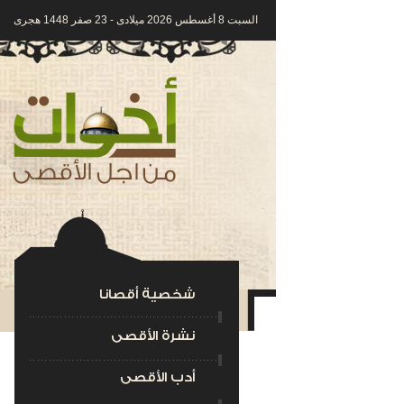
السبت 8 أغسطس 2026 ميلادى - 23 صفر 1448 هجرى
شخصية أقصانا
نشرة الأقصى
أدب الأقصى