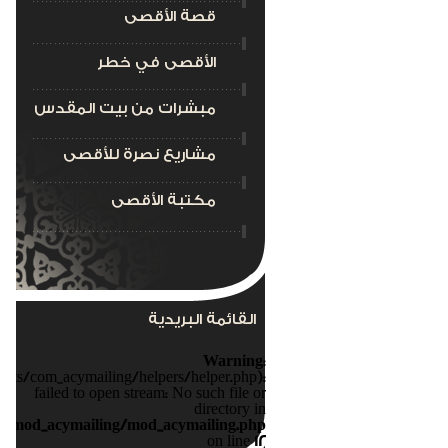
قصة الأقصى
الأقصى في خطر
مبشرات من بيت المقدس
مشاريع نصرة للأقصى
مكتبة الأقصى
القائمة البريدية
Warning
:
nts/com_acymailing/helpers/helper.php):
failed to open stream: No such file or
directory in
s/mod_acymailing/mod_acymailing.php
on line
12