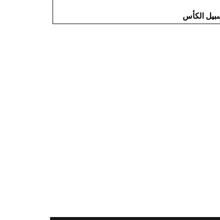
سبيل الكأس
التالي >