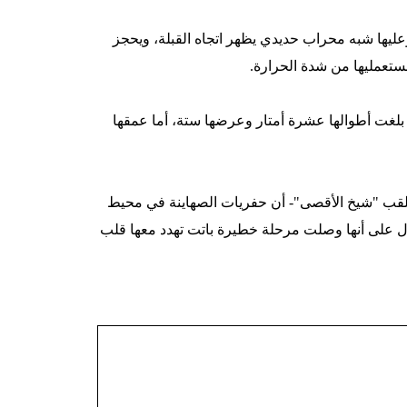
ها شبه محراب حديدي يظهر اتجاه القبلة، ويحجز
تعمليها من شدة الحرارة.
بلغت أطوالها عشرة أمتار وعرضها ستة، أما عمقها
رائد صلاح – رئيس الحركة الإسلامية في فلسطين 48، والملقب "شيخ الأقصى"- أن حفريات الصهاينة في محيط
ل على أنها وصلت مرحلة خطيرة باتت تهدد معها قلب