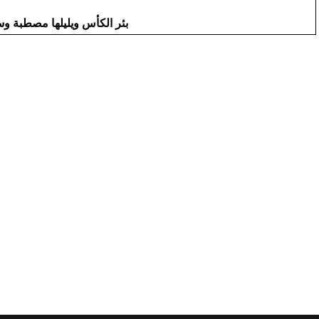
بئر الكأس ويليلها مصطبة و
< السابق