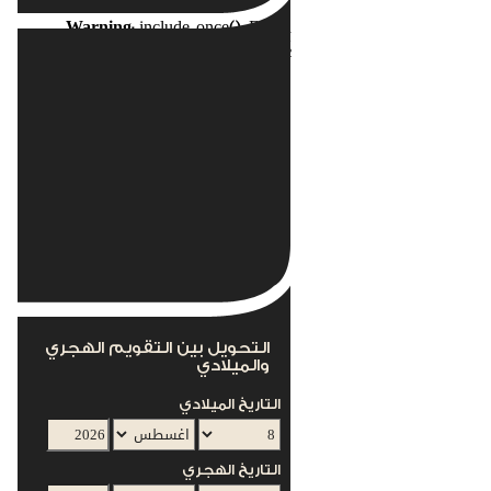
Warning
: include_once(): Failed
opening
nents/com_acymailing/helpers/helper.php'
for inclusion
(include_path='.:/usr/local/lib/php') in
s/mod_acymailing/mod_acymailing.php
on line
12
This module can not work without the
AcyMailing Component
التحويل بين التقويم الهجري
والميلادي
التاريخ الميلادي
التاريخ الهجري